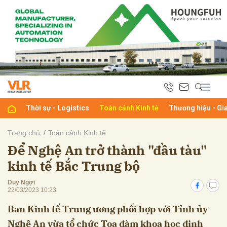
bình luận
Thời sự - Logistics
Toàn cảnh Kinh tế
Thương hiệu - Gi
Trang chủ
Toàn cảnh Kinh tế
Để Nghệ An trở thành "đầu tàu"
Hủy
G
kinh tế Bắc Trung bộ
Duy Ngợi
22/03/2023 10:23
Ban Kinh tế Trung ương phối hợp với Tỉnh ủy
Nghệ An vừa tổ chức Tọa đàm khoa học định