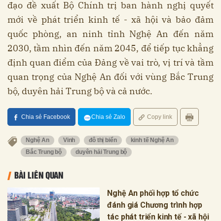
đạo đề xuất Bộ Chính trị ban hành nghị quyết
mới về phát triển kinh tế - xã hội và bảo đảm
quốc phòng, an ninh tỉnh Nghệ An đến năm
2030, tầm nhìn đến năm 2045, để tiếp tục khẳng
định quan điểm của Đảng về vai trò, vị trí và tầm
quan trọng của Nghệ An đối với vùng Bắc Trung
bộ, duyên hải Trung bộ và cả nước.
Chia sẻ Facebook
Chia sẻ Zalo
Copy link
Nghệ An
Vinh
đô thị biển
kinh tế Nghệ An
Bắc Trung bộ
duyên hải Trung bộ
BÀI LIÊN QUAN
Nghệ An phối hợp tổ chức
đánh giá Chương trình hợp
tác phát triển kinh tế - xã hội