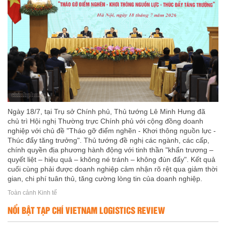
Ngày 18/7, tại Trụ sở Chính phủ, Thủ tướng Lê Minh Hưng đã
chủ trì Hội nghị Thường trực Chính phủ với cộng đồng doanh
nghiệp với chủ đề "Tháo gỡ điểm nghẽn - Khơi thông nguồn lực -
Thúc đẩy tăng trưởng". Thủ tướng đề nghị các ngành, các cấp,
chính quyền địa phương hành động với tinh thần "khẩn trương –
quyết liệt – hiệu quả – không né tránh – không đùn đẩy". Kết quả
cuối cùng phải được doanh nghiệp cảm nhận rõ rệt qua giảm thời
gian, chi phí tuân thủ, tăng cường lòng tin của doanh nghiệp.
Toàn cảnh Kinh tế
NỔI BẬT TẠP CHÍ VIETNAM LOGISTICS REVIEW