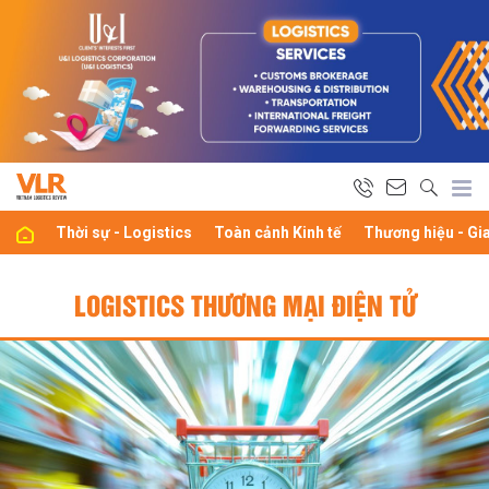
Thời sự - Logistics
Toàn cảnh Kinh tế
Thương hiệu - Gi
LOGISTICS THƯƠNG MẠI ĐIỆN TỬ