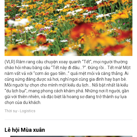
(VLR) Râm rang câu chuyện xoay quanh “Tết”, mọi người thường
chào hỏi nhau bằng câu “Tết này đi đâu...?”. Đúng rồi... Tết mà! Một
năm vất vả với “cơm áo gạo tiền...” quá mệt mỏi và căng thẳng. Ai
cũng xứng đáng được xả hơi, nghỉ ngơi cùng gia đình hay bạn bè.
Mỗi người tự chọn cho mình một kiểu du lịch... Nổi bật nhất là kiểu
“du lịch bụi”, mang phong cách khám phá. Những nơi ít người, gần
gũi với thiên nhiên, và đặc biệt là hoang sơ đang trở thành sự lựa
chọn của du khách.
Thời sự - Logistics
Lễ hội Mùa xuân