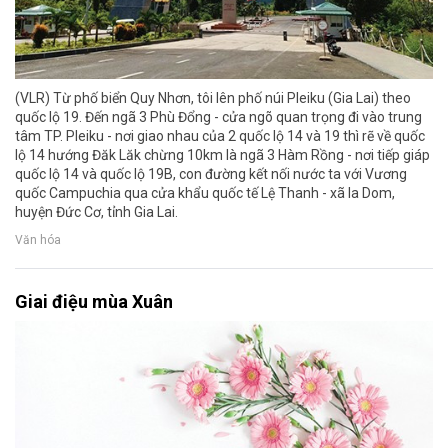
(VLR) Từ phố biển Quy Nhơn, tôi lên phố núi Pleiku (Gia Lai) theo
quốc lộ 19. Đến ngã 3 Phù Đổng - cửa ngõ quan trọng đi vào trung
tâm TP. Pleiku - nơi giao nhau của 2 quốc lộ 14 và 19 thì rẽ về quốc
lộ 14 hướng Đăk Lăk chừng 10km là ngã 3 Hàm Rồng - nơi tiếp giáp
quốc lộ 14 và quốc lộ 19B, con đường kết nối nước ta với Vương
quốc Campuchia qua cửa khẩu quốc tế Lệ Thanh - xã Ia Dom,
huyện Đức Cơ, tỉnh Gia Lai.
Văn hóa
Giai điệu mùa Xuân