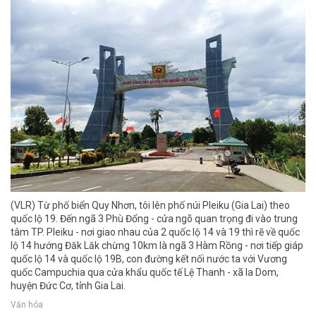
(VLR) Từ phố biển Quy Nhơn, tôi lên phố núi Pleiku (Gia Lai) theo
quốc lộ 19. Đến ngã 3 Phù Đổng - cửa ngõ quan trọng đi vào trung
tâm TP. Pleiku - nơi giao nhau của 2 quốc lộ 14 và 19 thì rẽ về quốc
lộ 14 hướng Đăk Lăk chừng 10km là ngã 3 Hàm Rồng - nơi tiếp giáp
quốc lộ 14 và quốc lộ 19B, con đường kết nối nước ta với Vương
quốc Campuchia qua cửa khẩu quốc tế Lệ Thanh - xã Ia Dom,
huyện Đức Cơ, tỉnh Gia Lai.
Văn hóa