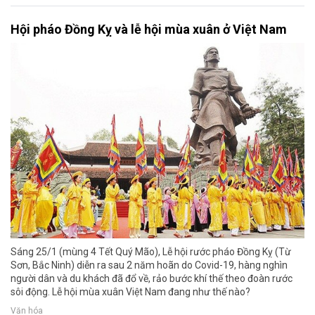
Hội pháo Đồng Kỵ và lễ hội mùa xuân ở Việt Nam
Sáng 25/1 (mùng 4 Tết Quý Mão), Lễ hội rước pháo Đồng Kỵ (Từ
Sơn, Bắc Ninh) diễn ra sau 2 năm hoãn do Covid-19, hàng nghìn
người dân và du khách đã đổ về, rảo bước khí thế theo đoàn rước
sôi động. Lễ hội mùa xuân Việt Nam đang như thế nào?
Văn hóa