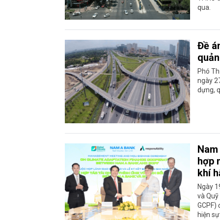
qua.
Đề á
quản 
Phó Th
ngày 2
dựng, q
Nam 
hợp n
khí 
Ngày 1
và Quỹ 
GCPF) đ
hiện sự