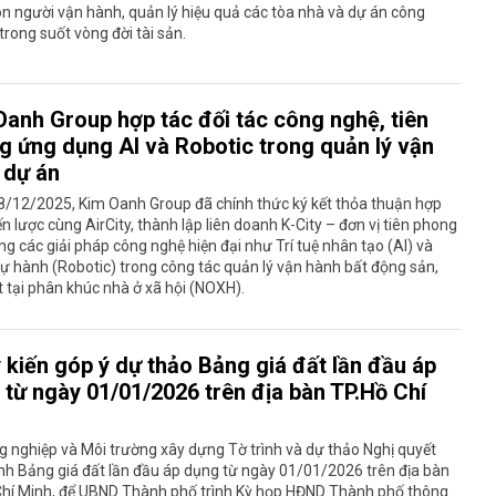
n người vận hành, quản lý hiệu quả các tòa nhà và dự án công
trong suốt vòng đời tài sản.
Oanh Group hợp tác đối tác công nghệ, tiên
g ứng dụng AI và Robotic trong quản lý vận
 dự án
8/12/2025, Kim Oanh Group đã chính thức ký kết thỏa thuận hợp
ến lược cùng AirCity, thành lập liên doanh K-City – đơn vị tiên phong
g các giải pháp công nghệ hiện đại như Trí tuệ nhân tạo (AI) và
ự hành (Robotic) trong công tác quản lý vận hành bất động sản,
t tại phân khúc nhà ở xã hội (NOXH).
 kiến góp ý dự thảo Bảng giá đất lần đầu áp
 từ ngày 01/01/2026 trên địa bàn TP.Hồ Chí
 nghiệp và Môi trường xây dựng Tờ trình và dự thảo Nghị quyết
h Bảng giá đất lần đầu áp dụng từ ngày 01/01/2026 trên địa bàn
Chí Minh, để UBND Thành phố trình Kỳ họp HĐND Thành phố thông