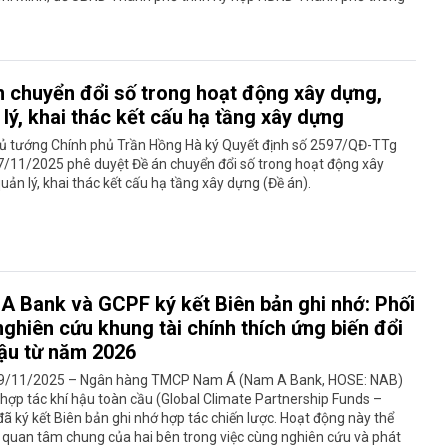
n chuyển đổi số trong hoạt động xây dựng,
lý, khai thác kết cấu hạ tầng xây dựng
ủ tướng Chính phủ Trần Hồng Hà ký Quyết định số 2597/QĐ-TTg
7/11/2025 phê duyệt Đề án chuyển đổi số trong hoạt động xây
uản lý, khai thác kết cấu hạ tầng xây dựng (Đề án).
A Bank và GCPF ký kết Biên bản ghi nhớ: Phối
ghiên cứu khung tài chính thích ứng biến đổi
hậu từ năm 2026
9/11/2025 – Ngân hàng TMCP Nam Á (Nam A Bank, HOSE: NAB)
hợp tác khí hậu toàn cầu (Global Climate Partnership Funds –
ã ký kết Biên bản ghi nhớ hợp tác chiến lược. Hoạt động này thể
 quan tâm chung của hai bên trong việc cùng nghiên cứu và phát