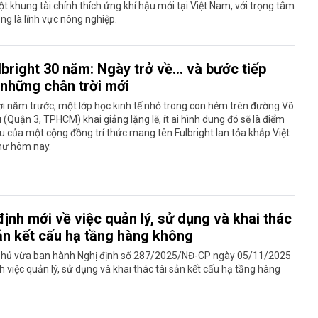
ột khung tài chính thích ứng khí hậu mới tại Việt Nam, với trọng tâm
ng là lĩnh vực nông nghiệp.
lbright 30 năm: Ngày trở về… và bước tiếp
 những chân trời mới
 năm trước, một lớp học kinh tế nhỏ trong con hẻm trên đường Võ
 (Quận 3, TPHCM) khai giảng lặng lẽ, ít ai hình dung đó sẽ là điểm
u của một cộng đồng trí thức mang tên Fulbright lan tỏa khắp Việt
ư hôm nay.
ịnh mới về việc quản lý, sử dụng và khai thác
sản kết cấu hạ tầng hàng không
phủ vừa ban hành Nghị định số 287/2025/NĐ-CP ngày 05/11/2025
h việc quản lý, sử dụng và khai thác tài sản kết cấu hạ tầng hàng