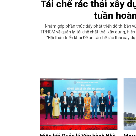
Tái chế rác thải xây 
tuần hoà
Nhằm góp phần thúc đẩy phát triển đô thị bền v
TP.HCM về quản lý, tái chế chất thải xây dựng, Hi
“Hội thảo triển khai Đề án tái chế rác thải xâ
Hiệp hội Quản lý Vận hành Nhà
Marr