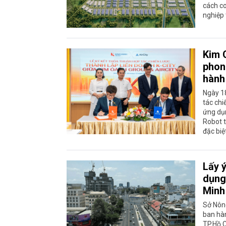
cách co
nghiệp 
Kim 
phon
hành
Ngày 1
tác chi
ứng dụn
Robot t
đặc biệ
Lấy ý
dụng
Minh
Sở Nông
ban hàn
TP.Hồ 