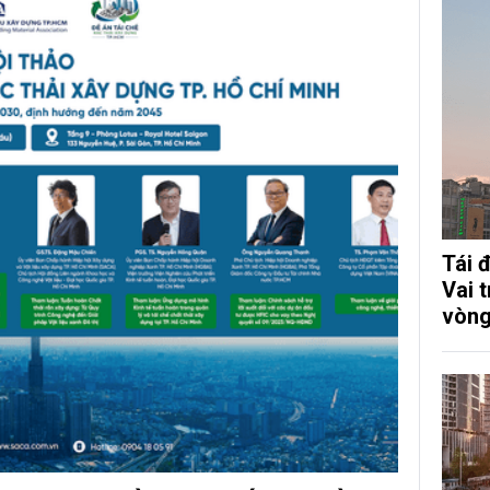
Tái 
Vai 
vòng