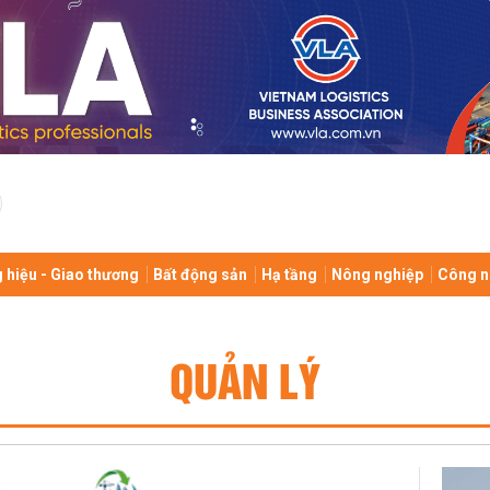
 hiệu - Giao thương
Bất động sản
Hạ tầng
Nông nghiệp
Công n
QUẢN LÝ