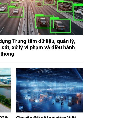
dựng Trung tâm dữ liệu, quản lý,
 sát, xử lý vi phạm và điều hành
 thông
026:
Chuyển đổi số logistics Việt