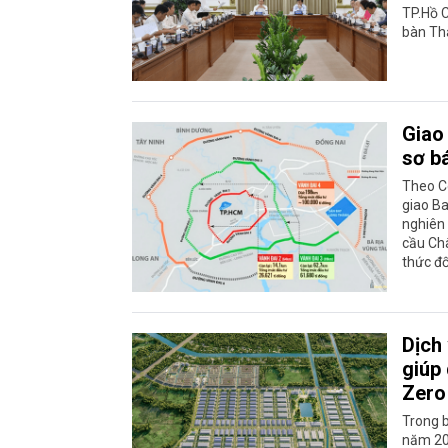
TP.Hồ C
bàn Th
Giao 
sơ b
Theo C
giao Ba
nghiên 
cầu Ch
thức đố
Dịch 
giúp
Zero
Trong b
năm 20