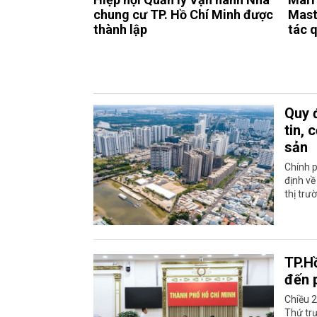
chung cư TP. Hồ Chí Minh được
Mast
thành lập
tác 
Quy 
tin, 
sản
Chính 
định về
thị trư
TP.H
đến 
Chiều 
Thứ tr