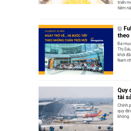
triển m
tiềm nă
Fu
theo
Ba mươi
Thị Sáu
khởi đầ
Nam nh
Quy đ
tài 
Chính 
quy địn
không.