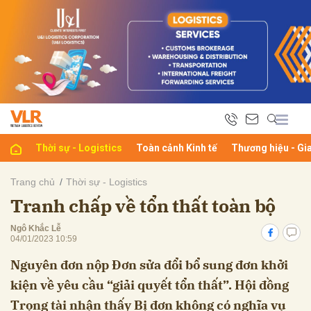
bình luận
Thời sự - Logistics
Toàn cảnh Kinh tế
Thương hiệu - Gi
Trang chủ
Thời sự - Logistics
Tranh chấp về tổn thất toàn bộ
Hủy
G
Ngô Khắc Lễ
04/01/2023 10:59
Nguyên đơn nộp Đơn sửa đổi bổ sung đơn khởi
kiện về yêu cầu “giải quyết tổn thất”. Hội đồng
Trọng tài nhận thấy Bị đơn không có nghĩa vụ