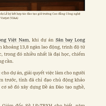
ự Lễ ký kết hợp tác đào tạo giữ trường Cao đẳng Công nghệ
Vietjet (VJAA)
ông Việt Nam
, khi dự án
Sân bay Long
n khoảng 13,8 ngàn lao động, trình độ từ
, trong đó nhiều nhất là đại học, chiếm
ng cần.
cho dự án, giải quyết việc làm cho người
m trước, tỉnh đã chỉ đạo chủ động khảo
n cơ sở đó xây dựng Đề án Đào tạo nghề,
, Giám đốc Sở LĐ-TBXH cho biết, năm