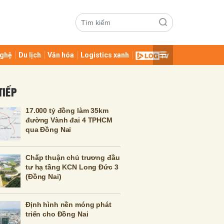
ghệ
Du lịch
Văn hóa
Logistics xanh
TIẾP
17.000 tỷ đồng làm 35km
đường Vành đai 4 TPHCM
qua Đồng Nai
ửi
Chấp thuận chủ trương đầu
tư hạ tầng KCN Long Đức 3
(Đồng Nai)
Định hình nền móng phát
triển cho Đồng Nai