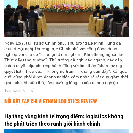
Ngày 18/7, tại Trụ sở Chính phủ, Thủ tướng Lê Minh Hưng đã
chủ trì Hội nghị Thường trực Chính phủ với cộng đồng doanh
nghiệp với chủ đề "Tháo gỡ điểm nghẽn - Khơi thông nguồn lực -
Thúc đẩy tăng trưởng". Thủ tướng đề nghị các ngành, các cấp,
chính quyền địa phương hành động với tinh thần "khẩn trương –
quyết liệt – hiệu quả – không né tránh – không đùn đẩy". Kết quả
cuối cùng phải được doanh nghiệp cảm nhận rõ rệt qua giảm thời
gian, chi phí tuân thủ, tăng cường lòng tin của doanh nghiệp.
Toàn cảnh Kinh tế
NỔI BẬT TẠP CHÍ VIETNAM LOGISTICS REVIEW
Hạ tầng vùng kinh tế trọng điểm: logistics không
thể phát triển theo ranh giới hành chính