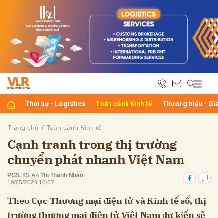
bình luận
Thời sự - Logistics
Toàn cảnh Kinh tế
Thương hiệu - Gi
Trang chủ
Toàn cảnh Kinh tế
Cạnh tranh trong thị trường
Hủy
G
chuyển phát nhanh Việt Nam
PGS. TS An Thị Thanh Nhàn
19/05/2023 10:07
Theo Cục Thương mại điện tử và Kinh tế số, thị
trường thương mại điện tử Việt Nam dự kiến sẽ