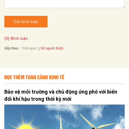
Gửi bình luận
(0) Bình luận
Xếp theo:
Số người thích
Thời gian
ĐỌC THÊM TOÀN CẢNH KINH TẾ
Bảo vệ môi trường và chủ động ứng phó với biến
đổi khí hậu trong thời kỳ mới