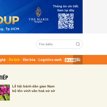
ghệ
Du lịch
Văn hóa
Logistics xanh
ửi
TIẾP
Lễ hội bánh dân gian Nam
bộ tôn vinh văn hoá xử sở