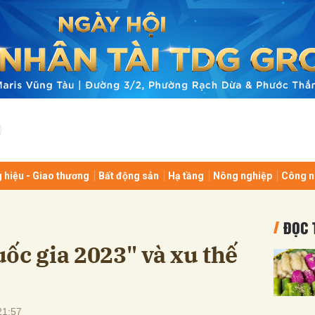
bình luận
 hiệu - Giao thương
Bất động sản
Hạ tầng
Nông nghiệp
Công n
Hủy
G
ĐỌC 
ốc gia 2023" và xu thế
21:57