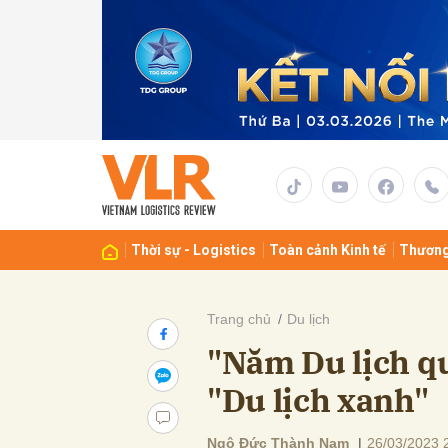
Gửi 
Thời sự - Logistics
Toàn cảnh Kinh tế
Thương
Trang chủ
Du lịch
"Năm Du lịch qu
"Du lịch xanh"
Ngô Đức Thành Nam
|
26/03/2023 