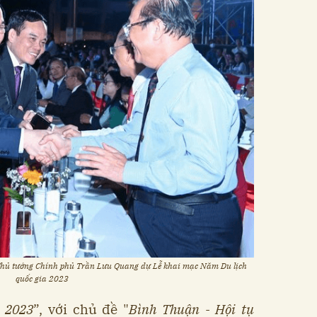
Thủ tướng Chính phủ Trần Lưu Quang dự Lễ khai mạc Năm Du lịch
quốc gia 2023
 2023
”, với chủ đề "
Bình Thuận - Hội tụ