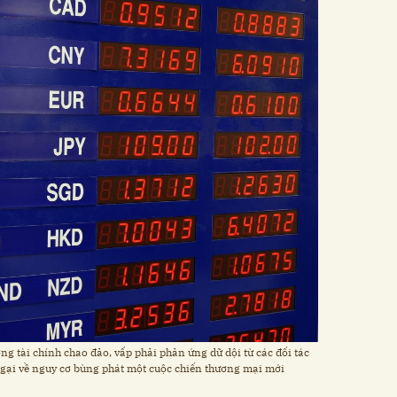
g tài chính chao đảo, vấp phải phản ứng dữ dội từ các đối tác
ngại về nguy cơ bùng phát một cuộc chiến thương mại mới