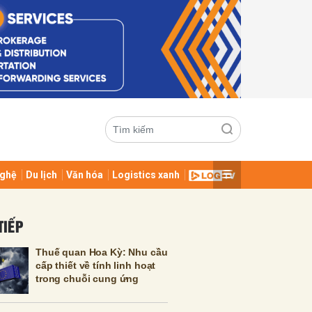
ghệ
Du lịch
Văn hóa
Logistics xanh
ửi
TIẾP
Thuế quan Hoa Kỳ: Nhu cầu
cấp thiết về tính linh hoạt
trong chuỗi cung ứng