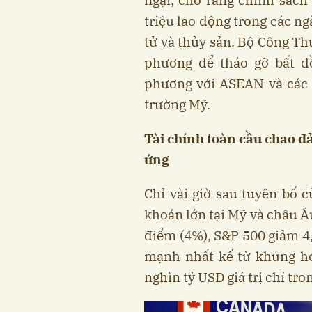
ngại, cho rằng chính sách
triệu lao động trong các n
tử và thủy sản. Bộ Công Th
phương để tháo gỡ bất đ
phương với ASEAN và các 
trường Mỹ.
Tài chính toàn cầu chao đ
ứng
Chỉ vài giờ sau tuyên bố 
khoán lớn tại Mỹ và châu Â
điểm (4%), S&P 500 giảm 4,
mạnh nhất kể từ khủng ho
nghìn tỷ USD giá trị chỉ tro