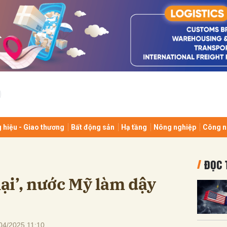
bình luận
 hiệu - Giao thương
Bất động sản
Hạ tầng
Nông nghiệp
Công n
Hủy
G
ĐỌC 
lại’, nước Mỹ làm dậy
04/2025 11:10