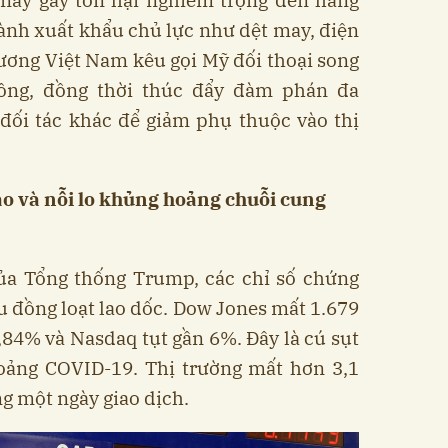
 này gây tổn hại nghiêm trọng đến hàng
gành xuất khẩu chủ lực như dệt may, điện
ương Việt Nam kêu gọi Mỹ đối thoại song
ồng, đồng thời thúc đẩy đàm phán đa
đối tác khác để giảm phụ thuộc vào thị
ảo và nỗi lo khủng hoảng chuỗi cung
của Tổng thống Trump, các chỉ số chứng
u đồng loạt lao dốc. Dow Jones mất 1.679
84% và Nasdaq tụt gần 6%. Đây là cú sụt
ảng COVID-19. Thị trường mất hơn 3,1
ng một ngày giao dịch.