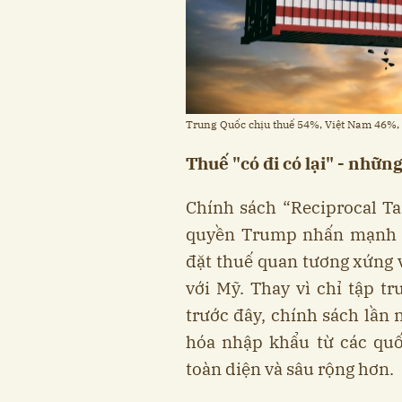
Trung Quốc chịu thuế 54%, Việt Nam 46%,
Thuế "có đi có lại" - nhữn
Chính sách “Reciprocal Tar
quyền Trump nhấn mạnh s
đặt thuế quan tương xứng 
với Mỹ. Thay vì chỉ tập t
trước đây, chính sách lần 
hóa nhập khẩu từ các quố
toàn diện và sâu rộng hơn.