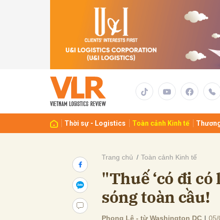
Gửi 
Thời sự - Logistics
Toàn cảnh Kinh tế
Thương
Trang chủ
Toàn cảnh Kinh tế
"Thuế ‘có đi có 
sóng toàn cầu!
Phong Lê - từ Washington DC
|
05/