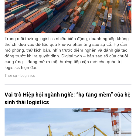
Trong môi trường logistics nhiều biến động, doanh nghiệp không
thể chỉ dựa vào dữ liệu quá khứ và phản ứng sau sự cố. Họ cần
mô phỏng, thử kịch bản, nhìn trước điểm nghẽn và đánh giá tác
động trước khi ra quyết định. Digital twin – bản sao số của chuỗi
cung ứng – đang mở ra một hướng tiếp cận mới cho quản trị
logistics hiện đại.
Thời sự - Logistics
Vai trò Hiệp hội ngành nghề: “hạ tầng mềm” của hệ
sinh thái logistics