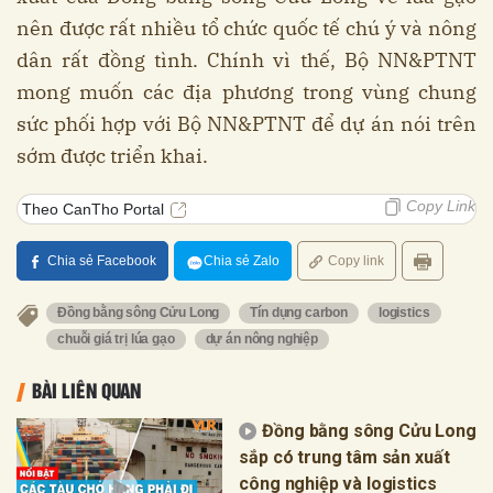
nên được rất nhiều tổ chức quốc tế chú ý và nông
dân rất đồng tình. Chính vì thế, Bộ NN&PTNT
mong muốn các địa phương trong vùng chung
sức phối hợp với Bộ NN&PTNT để dự án nói trên
sớm được triển khai.
Copy Link
Theo CanTho Portal
Chia sẻ Facebook
Chia sẻ Zalo
Copy link
Đồng bằng sông Cửu Long
Tín dụng carbon
logistics
chuỗi giá trị lúa gạo
dự án nông nghiệp
BÀI LIÊN QUAN
Đồng bằng sông Cửu Long
sắp có trung tâm sản xuất
công nghiệp và logistics