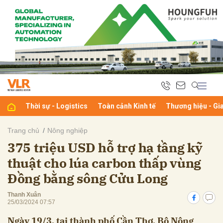
bình luận
Thời sự - Logistics
Toàn cảnh Kinh tế
Thương hiệu - Gi
Trang chủ
Nông nghiệp
375 triệu USD hỗ trợ hạ tầng kỹ
Hủy
G
thuật cho lúa carbon thấp vùng
Đồng bằng sông Cửu Long
Thanh Xuân
25/03/2024 07:57
Ngày 19/3, tại thành phố Cần Thơ, Bộ Nông