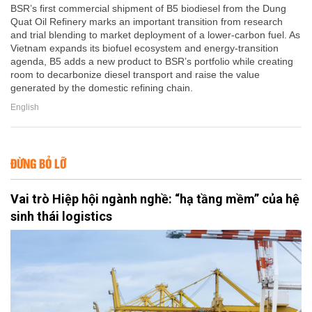
BSR’s first commercial shipment of B5 biodiesel from the Dung
Quat Oil Refinery marks an important transition from research
and trial blending to market deployment of a lower-carbon fuel. As
Vietnam expands its biofuel ecosystem and energy-transition
agenda, B5 adds a new product to BSR’s portfolio while creating
room to decarbonize diesel transport and raise the value
generated by the domestic refining chain.
English
ĐỪNG BỎ LỠ
Vai trò Hiệp hội ngành nghề: “hạ tầng mềm” của hệ
sinh thái logistics