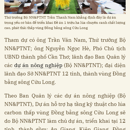
Thứ trưởng Bộ NN&PTNT Trần Thanh Nam khẳng định đây là dự án
trọng yếu cơ bản để triển khai Đề án 1 triệu ha lúa chuyên canh chất lượng
cao, phát thải thấp vùng Đồng bằng sông Cửu Long
Tham dự có ông Trần Văn Nam, Thứ trưởng Bộ
NN&PTNT; ông Nguyễn Ngọc Hè, Phó Chủ tịch
UBND thành phố Cần Thơ; lãnh đạo Ban Quản lý
các
dự án nông nghiệp
(Bộ NN&PTNT); đại diện
lãnh đạo Sở NN&PTNT 12 tỉnh, thành vùng Đồng
bằng sông Cửu Long.
Theo Ban Quản lý các dự án nông nghiệp (Bộ
NN&PTNT), Dự án hỗ trợ hạ tầng kỹ thuật cho lúa
carbon thấp vùng Đồng bằng sông Cửu Long sẽ
do Bộ NN&PTNT làm chủ dự án, triển khai tại 12
tỉnh, thành gồm: An Giang, Kiên Giang, Đồng