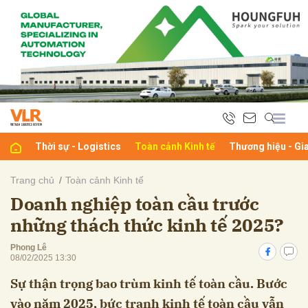
bình luận
Thời sự - Logistics
Toàn cảnh Kinh tế
Thương hiệu - Gi
Trang chủ
Toàn cảnh Kinh tế
Doanh nghiệp toàn cầu trước
Hủy
G
những thách thức kinh tế 2025?
Phong Lê
08/02/2025 13:30
Sự thận trọng bao trùm kinh tế toàn cầu. Bước
vào năm 2025, bức tranh kinh tế toàn cầu vẫn