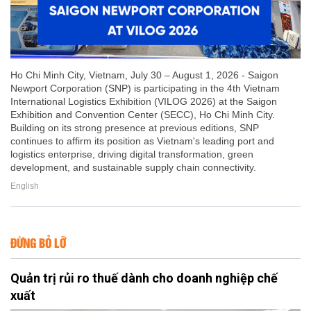
Ho Chi Minh City, Vietnam, July 30 – August 1, 2026 - Saigon
Newport Corporation (SNP) is participating in the 4th Vietnam
International Logistics Exhibition (VILOG 2026) at the Saigon
Exhibition and Convention Center (SECC), Ho Chi Minh City.
Building on its strong presence at previous editions, SNP
continues to affirm its position as Vietnam's leading port and
logistics enterprise, driving digital transformation, green
development, and sustainable supply chain connectivity.
English
ĐỪNG BỎ LỠ
Quản trị rủi ro thuế dành cho doanh nghiệp chế
xuất