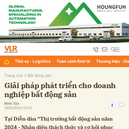
bình luận
Thời sự - Logistics
Toàn cảnh Kinh tế
Thương hiệu - Gi
Trang chủ
Bất động sản
Giải pháp phát triển cho doanh
Hủy
G
nghiệp bất động sản
Minh Tân
19/01/2024 15:52
Tại Diễn đàn “Thị trường bất động sản năm
2024 - Nhận diện thách thức và cơ hội phục