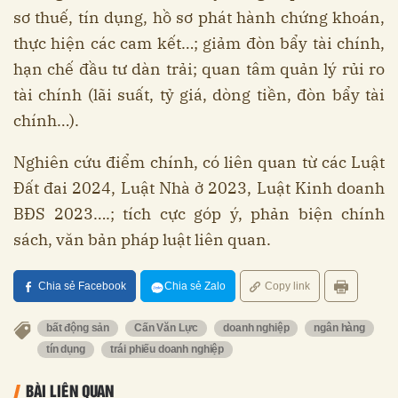
sơ thuế, tín dụng, hồ sơ phát hành chứng khoán,
thực hiện các cam kết…; giảm đòn bẩy tài chính,
hạn chế đầu tư dàn trải; quan tâm quản lý rủi ro
tài chính (lãi suất, tỷ giá, dòng tiền, đòn bẩy tài
chính…).
Nghiên cứu điểm chính, có liên quan từ các Luật
Đất đai 2024, Luật Nhà ở 2023, Luật Kinh doanh
BĐS 2023….; tích cực góp ý, phản biện chính
sách, văn bản pháp luật liên quan.
Chia sẻ Facebook
Chia sẻ Zalo
Copy link
bất động sản
Cấn Văn Lực
doanh nghiệp
ngân hàng
tín dụng
trái phiếu doanh nghiệp
BÀI LIÊN QUAN