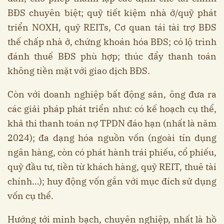
BĐS chuyên biệt; quỹ tiết kiệm nhà ở/quỹ phát
triển NOXH, quỹ REITs, Cơ quan tái tài trợ BĐS
thế chấp nhà ở, chứng khoán hóa BĐS; có lộ trình
đánh thuế BĐS phù hợp; thúc đẩy thanh toán
không tiền mặt với giao dịch BĐS.
Còn với doanh nghiệp bất động sản, ông đưa ra
các giải pháp phát triển như: có kế hoạch cụ thể,
khả thi thanh toán nợ TPDN đáo hạn (nhất là năm
2024); đa dạng hóa nguồn vốn (ngoài tín dụng
ngân hàng, còn có phát hành trái phiếu, cổ phiếu,
quỹ đầu tư, tiền từ khách hàng, quỹ REIT, thuê tài
chính…); huy động vốn gắn với mục đích sử dụng
vốn cụ thể.
Hướng tới minh bạch, chuyên nghiệp, nhất là hồ