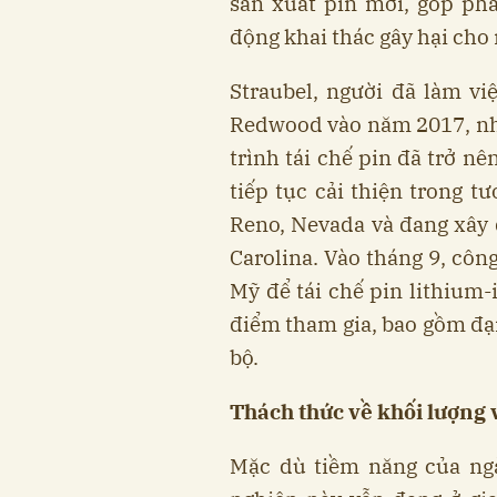
sản xuất pin mới, góp phầ
động khai thác gây hại cho
Straubel, người đã làm vi
Redwood vào năm 2017, nhậ
trình tái chế pin đã trở n
tiếp tục cải thiện trong t
Reno, Nevada và đang xây d
Carolina. Vào tháng 9, côn
Mỹ để tái chế pin lithium-
điểm tham gia, bao gồm đại
bộ.
Thách thức về khối lượng
Mặc dù tiềm năng của ngà