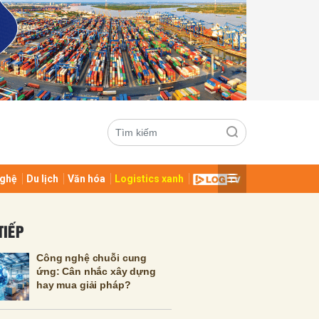
ghệ
Du lịch
Văn hóa
Logistics xanh
ửi
TIẾP
Công nghệ chuỗi cung
ứng: Cân nhắc xây dựng
hay mua giải pháp?