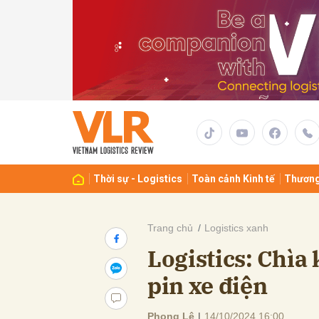
Gửi 
Thời sự - Logistics
Toàn cảnh Kinh tế
Thương
Trang chủ
Logistics xanh
Logistics: Chìa 
pin xe điện
Phong Lê
|
14/10/2024 16:00