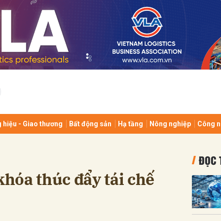
bình luận
 hiệu - Giao thương
Bất động sản
Hạ tầng
Nông nghiệp
Công n
Hủy
G
ĐỌC 
khóa thúc đẩy tái chế