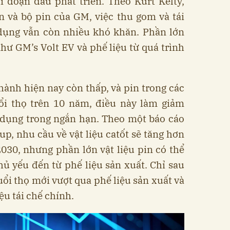
i đoạn đầu phát triển. Theo Kurt Kelty,
n và bộ pin của GM, việc thu gom và tái
 dụng vẫn còn nhiều khó khăn. Phần lớn
hư GM’s Volt EV và phế liệu từ quá trình
hành hiện nay còn thấp, và pin trong các
ổi thọ trên 10 năm, điều này làm giảm
 dụng trong ngắn hạn. Theo một báo cáo
p, nhu cầu về vật liệu catốt sẽ tăng hơn
030, nhưng phần lớn vật liệu pin có thể
ủ yếu đến từ phế liệu sản xuất. Chỉ sau
uổi thọ mới vượt qua phế liệu sản xuất và
ệu tái chế chính.