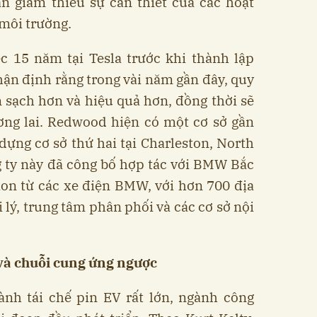
n giảm thiểu sự cần thiết của các hoạt
 môi trường.
ệc 15 năm tại Tesla trước khi thành lập
n định rằng trong vài năm gần đây, quy
ên sạch hơn và hiệu quả hơn, đồng thời sẽ
ương lai. Redwood hiện có một cơ sở gần
ựng cơ sở thứ hai tại Charleston, North
g ty này đã công bố hợp tác với BMW Bắc
ion từ các xe điện BMW, với hơn 700 địa
 lý, trung tâm phân phối và các cơ sở nội
 và chuỗi cung ứng ngược
nh tái chế pin EV rất lớn, ngành công