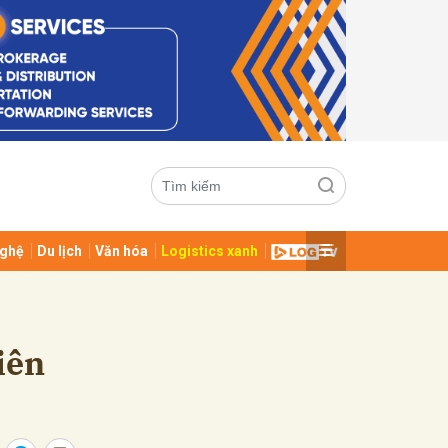
ghệ
Du lịch
Văn hóa
Logistics xanh
ửi
iên