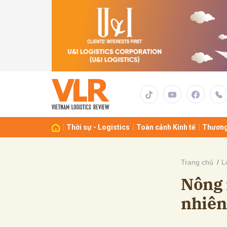
Gửi 
Thời sự - Logistics
Toàn cảnh Kinh tế
Thương
Trang chủ
L
Nông 
nhiên