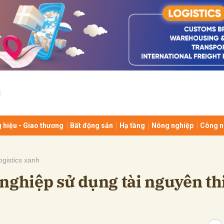
bình luận
 hiệu - Giao thương
Bất động sản
Hạ tầng
Nông nghiệp
Công n
Hủy
G
ogistics xanh
nghiệp sử dụng tài nguyên th