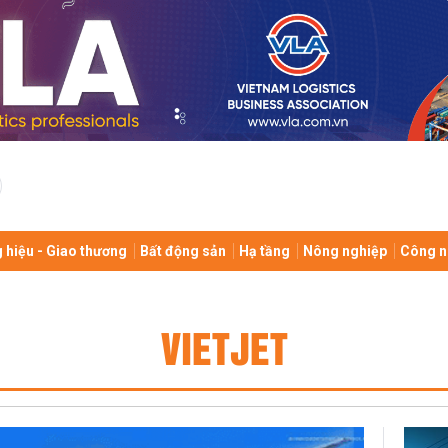
 hiệu - Giao thương
Bất động sản
Hạ tầng
Nông nghiệp
Công n
VIETJET