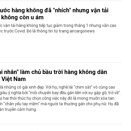
cước hàng không đã "nhích" nhưng vận tải
 không còn u ám
c vận tải hàng không tiếp tục giảm trong tháng 1 nhưng vẫn cao
 trước Covid. Đó là thông tin từ trang aircargonews
ai nhân" làm chủ bầu trời hàng không dân
 Việt Nam
là những cô gái xinh đẹp. Với họ, nghề lái "chim sắt" vô cùng cao
giàu ý nghĩa bởi "mỗi chuyến bay đều gắn liền với sự gặp gỡ, trở về”.
hứ hai thôi thúc họ chọn công việc này đó là mong muốn xóa tan
ến "chân yếu tay mềm" mà người ta thường gán cho phụ nữ. Họ đã
ần truyền cảm hứng.