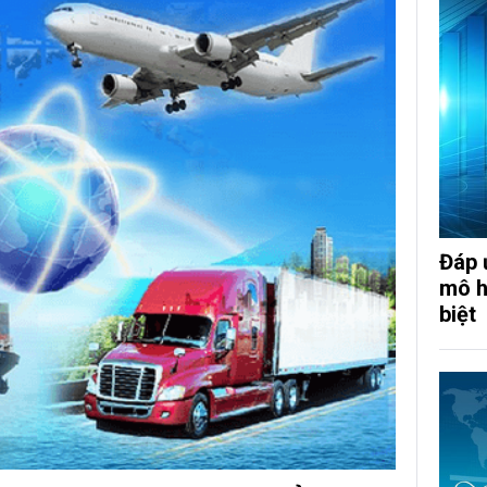
Đáp 
mô hì
biệt