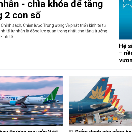
 nhân - chìa khóa để tăng
g 2 con số
Chính sách, Chiến lược Trung ương về phát triển kinh tế tư
nh tế tư nhân là động lực quan trọng nhất cho tăng trưởng
kinh tế.
Hệ s
– nề
vươn
bay thương mại của Việt