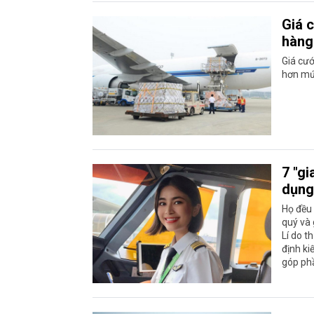
Giá 
hàng
Giá cướ
hơn mức
7 "gi
dụng
Họ đều 
quý và 
Lí do t
định ki
góp ph