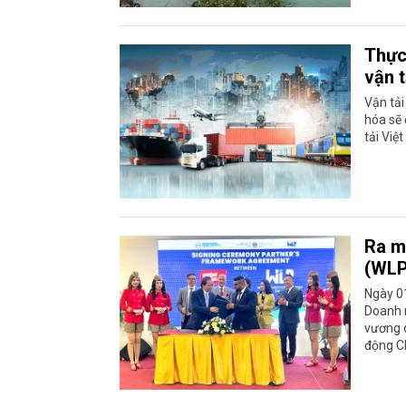
Thực
vận t
Vận tải
hóa sẽ
tải Việ
Ra m
(WLP
Ngày 01
Doanh n
vương q
động Ch