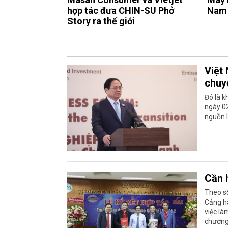
hợp tác đưa CHIN-SU Phở
Nam 
Story ra thế giới
Việt 
chuy
Đó là 
ngày 02
nguồn l
Cần 
Theo số
Cảng h
việc là
chương 