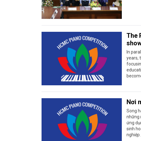
The 
show
In para
years, 
focusin
educati
become
Nơi 
Song hà
những 
ứng dụn
sinh ho
nghiệp.