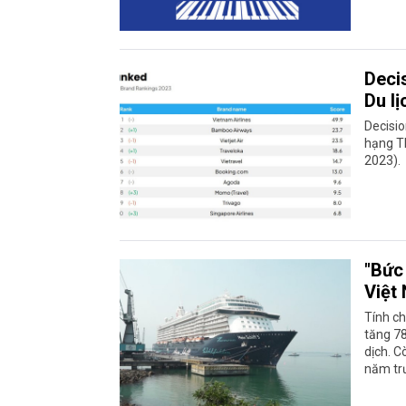
Deci
Du l
Decisio
hạng T
2023).
"Bức 
Việt
Tính c
tăng 7
dịch. C
năm trư