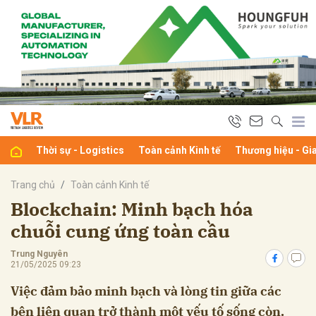
bình luận
Thời sự - Logistics
Toàn cảnh Kinh tế
Thương hiệu - Gi
Trang chủ
Toàn cảnh Kinh tế
Blockchain: Minh bạch hóa
chuỗi cung ứng toàn cầu
Hủy
G
Trung Nguyên
21/05/2025 09:23
Việc đảm bảo minh bạch và lòng tin giữa các
bên liên quan trở thành một yếu tố sống còn.