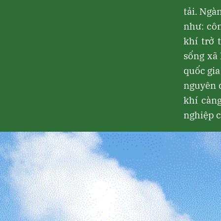
tải. Ngà
như: cô
khí trở 
sống xã 
quốc gia
nguyên d
khí càn
nghiệp c