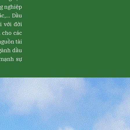
ng nghiệp
,... Dầu
i với đời
h cho các
nguồn tài
ngành dầu
 mạnh sự