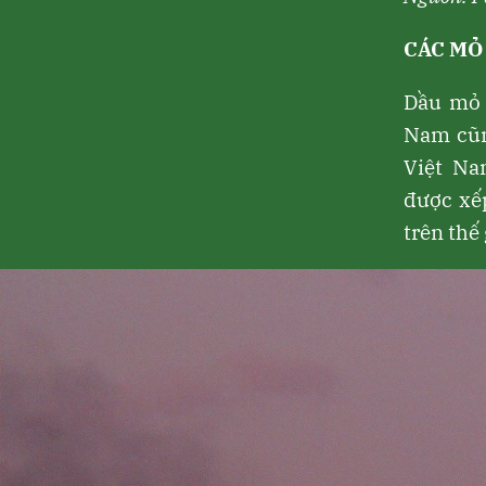
CÁC MỎ
Dầu mỏ 
Nam cũn
Việt Na
được
xế
trên thế 