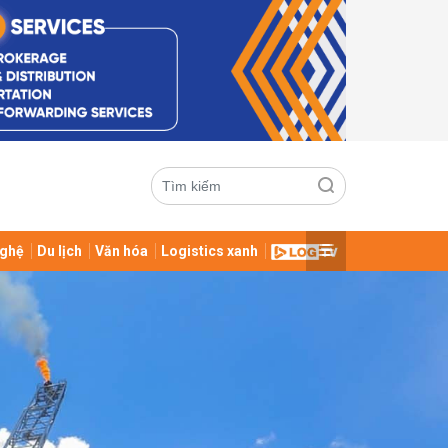
ghệ
Du lịch
Văn hóa
Logistics xanh
ửi