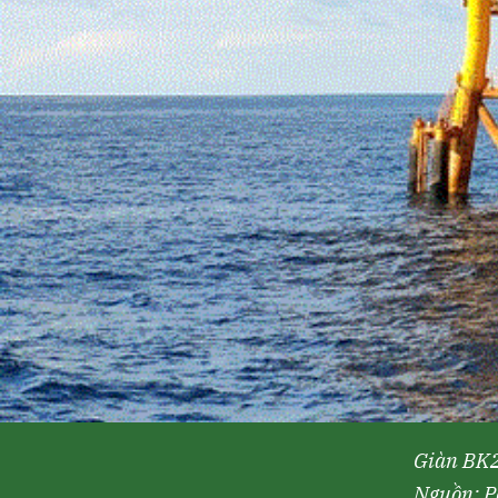
Giàn BK2
N
guồn: P