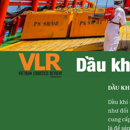
DẦU KH
Dầu khí 
như đối 
cung cấp
là để sả