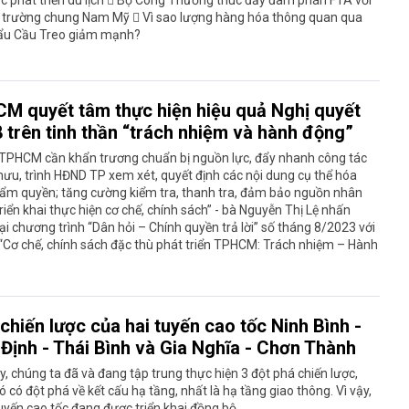
hị trường chung Nam Mỹ  Vì sao lượng hàng hóa thông quan qua
ẩu Cầu Treo giảm mạnh?
M quyết tâm thực hiện hiệu quả Nghị quyết
8 trên tinh thần “trách nhiệm và hành động”
TPHCM cần khẩn trương chuẩn bị nguồn lực, đẩy nhanh công tác
u, trình HĐND TP xem xét, quyết định các nội dung cụ thể hóa
hẩm quyền; tăng cường kiểm tra, thanh tra, đảm bảo nguồn nhân
triển khai thực hiện cơ chế, chính sách” - bà Nguyễn Thị Lệ nhấn
i chương trình “Dân hỏi – Chính quyền trả lời” số tháng 8/2023 với
“Cơ chế, chính sách đặc thù phát triển TPHCM: Trách nhiệm – Hành
chiến lược của hai tuyến cao tốc Ninh Bình -
Định - Thái Bình và Gia Nghĩa - Chơn Thành
y, chúng ta đã và đang tập trung thực hiện 3 đột phá chiến lược,
ó có đột phá về kết cấu hạ tầng, nhất là hạ tầng giao thông. Vì vậy,
uyến cao tốc đang được triển khai đồng bộ,