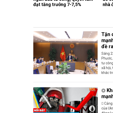
đạt tăng trưởng 7-7,5%
nhà ở
Tận d
mạnh
đề r
Sáng 22
Phước, 
tư công
xã hội,
khác tr
Kh
mạn
 Cảng 
của Uk
động lự