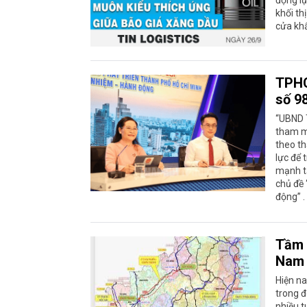
khối t
cửa kh
TPHC
số 9
“UBND 
tham mư
theo t
lực để 
mạnh tạ
chủ đề 
động” .
Tầm 
Nam 
Hiện na
trong đ
nhiều t