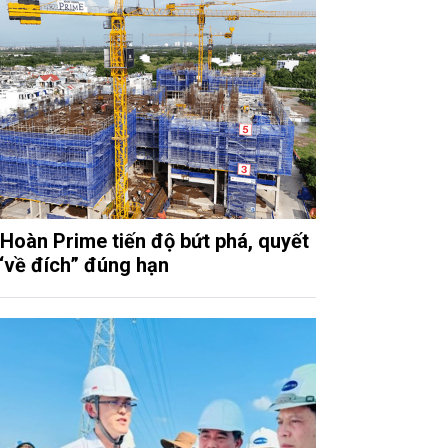
 Hoàn Prime tiến độ bứt phá, quyết
“về đích” đúng hạn