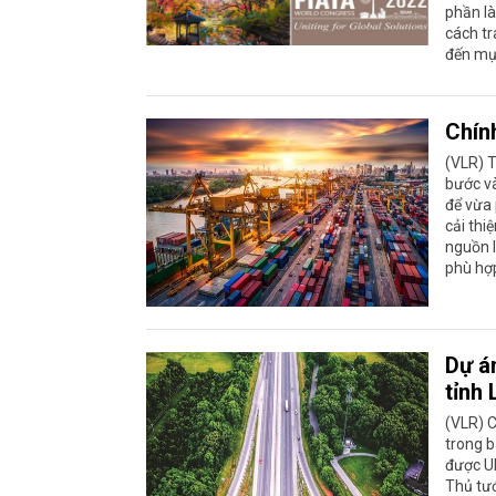
phần là
cách tr
đến mụ
Chính
(VLR) T
bước và
để vừa 
cải thi
nguồn l
phù hợp
Dự á
tỉnh
(VLR) C
trong b
được U
Thủ tướ