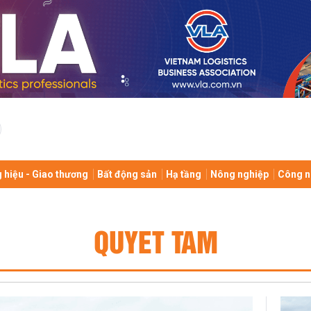
 hiệu - Giao thương
Bất động sản
Hạ tầng
Nông nghiệp
Công n
QUYET TAM