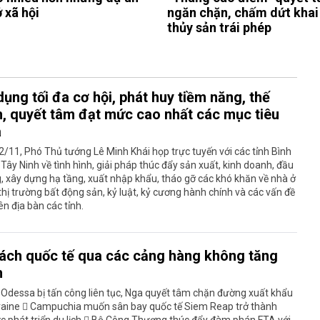
 xã hội
ngăn chặn, chấm dứt khai
thủy sản trái phép
ụng tối đa cơ hội, phát huy tiềm năng, thế
, quyết tâm đạt mức cao nhất các mục tiêu
a
/11, Phó Thủ tướng Lê Minh Khái họp trực tuyến với các tỉnh Bình
Tây Ninh về tình hình, giải pháp thúc đẩy sản xuất, kinh doanh, đầu
, xây dựng hạ tầng, xuất nhập khẩu, tháo gỡ các khó khăn về nhà ở
 thị trường bất động sản, kỷ luật, kỷ cương hành chính và các vấn đề
ên địa bàn các tỉnh.
ách quốc tế qua các cảng hàng không tăng
h
Odessa bị tấn công liên tục, Nga quyết tâm chặn đường xuất khẩu
raine  Campuchia muốn sân bay quốc tế Siem Reap trở thành
c phát triển du lịch  Bộ Công Thương thúc đẩy đàm phán FTA với