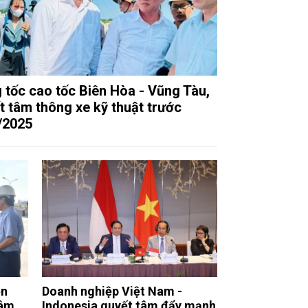
 tốc cao tốc Biên Hòa - Vũng Tàu,
t tâm thông xe kỹ thuật trước
/2025
ện
Doanh nghiệp Việt Nam -
tâm
Indonesia quyết tâm đẩy mạnh