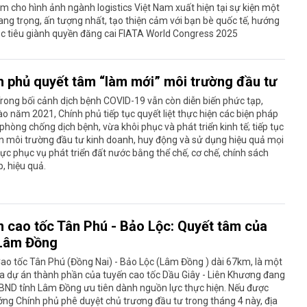
m cho hình ảnh ngành logistics Việt Nam xuất hiện tại sự kiện một
ang trọng, ấn tượng nhất, tạo thiện cảm với bạn bè quốc tế, hướng
c tiêu giành quyền đăng cai FIATA World Congress 2025
 phủ quyết tâm “làm mới” môi trường đầu tư
rong bối cảnh dịch bệnh COVID-19 vẫn còn diễn biến phức tạp,
o năm 2021, Chính phủ tiếp tục quyết liệt thực hiện các biện pháp
phòng chống dịch bệnh, vừa khôi phục và phát triển kinh tế; tiếp tục
ện môi trường đầu tư kinh doanh, huy động và sử dụng hiệu quả mọi
ực phục vụ phát triển đất nước bằng thể chế, cơ chế, chính sách
, hiệu quả.
n cao tốc Tân Phú - Bảo Lộc: Quyết tâm của
 Lâm Đồng
ao tốc Tân Phú (Đồng Nai) - Bảo Lộc (Lâm Đồng ) dài 67km, là một
a dự án thành phần của tuyến cao tốc Dầu Giây - Liên Khương đang
BND tỉnh Lâm Đồng ưu tiên dành nguồn lực thực hiện. Nếu được
ng Chính phủ phê duyệt chủ trương đầu tư trong tháng 4 này, địa