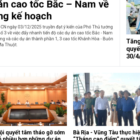
án cao tốc Bắc – Nam về
ng kế hoạch
CN ngày 03/12/2025 truyền đạt ý kiến của Phó Thủ tướng
 3 về việc đẩy nhanh tiến độ các dự án cao tốc Bắc - Nam
ng và các dự án thành phần 1, 3 cao tốc Khánh Hòa - Buôn
Tăng
a Thuột.
quyế
30/4
ội quyết tâm tháo gỡ sớm
Bà Rịa - Vũng Tàu thực hi
ó nhiều hơn những dự án
“Tháng cao điểm” quyết 