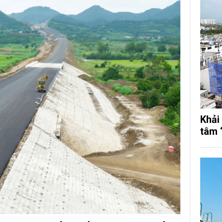
Khải
tâm 