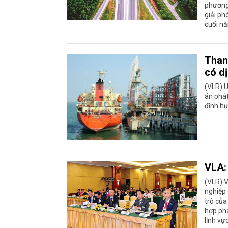
phương 
giải ph
cuối n
Than
có d
(VLR) U
án phát
định h
VLA:
(VLR) V
nghiệp 
trò của
hợp phá
lĩnh vực