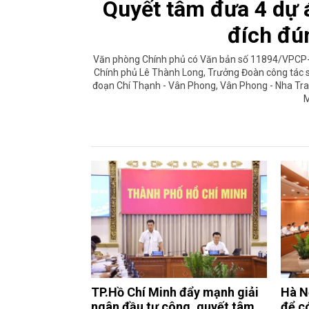
Quyết tâm đưa 4 dự 
đích đú
Văn phòng Chính phủ có Văn bản số 11894/VPCP-
Chính phủ Lê Thành Long, Trưởng Đoàn công tác số
đoạn Chí Thạnh - Vân Phong, Vân Phong - Nha Tra
M
TP.Hồ Chí Minh đẩy mạnh giải
Hà N
ngân đầu tư công, quyết tâm
để c