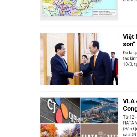
Việt
son"
Đó là q
tác kin
10/3, t
VLA 
Cong
Từ 12 -
FIATA W
(Hàn Qu
các DN