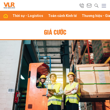
Thời sự - Logistics
Toàn cảnh Kinh tế
Thương hiệu - Gi
GIÁ CƯỚC