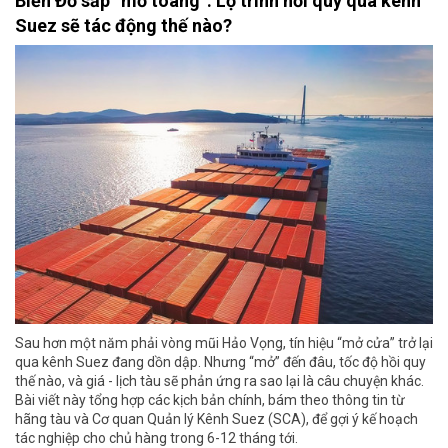
Biển Đỏ sắp “mở toang”: Lộ trình hồi quy qua kênh
Suez sẽ tác động thế nào?
Sau hơn một năm phải vòng mũi Hảo Vọng, tín hiệu “mở cửa” trở lại
qua kênh Suez đang dồn dập. Nhưng “mở” đến đâu, tốc độ hồi quy
thế nào, và giá - lịch tàu sẽ phản ứng ra sao lại là câu chuyện khác.
Bài viết này tổng hợp các kịch bản chính, bám theo thông tin từ
hãng tàu và Cơ quan Quản lý Kênh Suez (SCA), để gợi ý kế hoạch
tác nghiệp cho chủ hàng trong 6-12 tháng tới.