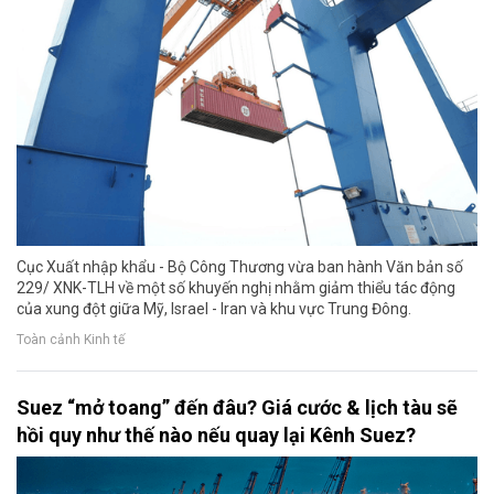
Cục Xuất nhập khẩu - Bộ Công Thương vừa ban hành Văn bản số
229/ XNK-TLH về một số khuyến nghị nhằm giảm thiểu tác động
của xung đột giữa Mỹ, Israel - Iran và khu vực Trung Đông.
Toàn cảnh Kinh tế
Suez “mở toang” đến đâu? Giá cước & lịch tàu sẽ
hồi quy như thế nào nếu quay lại Kênh Suez?